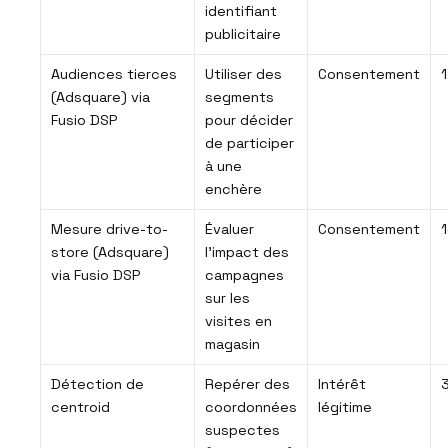
identifiant
publicitaire
Audiences tierces
Utiliser des
Consentement
1
(Adsquare) via
segments
Fusio DSP
pour décider
de participer
à une
enchère
Mesure drive-to-
Évaluer
Consentement
1
store (Adsquare)
l’impact des
via Fusio DSP
campagnes
sur les
visites en
magasin
Détection de
Repérer des
Intérêt
3
centroid
coordonnées
légitime
suspectes