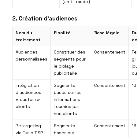
(anti-fraude)
2. Création d’audiences
Nom du
Finalité
Base légale
Du
traitement
co
Audiences
Constituer des
Consentement
Fe
personnalisées
segments pour
gl
le ciblage
jo
publicitaire
qu
Intégration
Segments
Consentement
13
d’audiences
basés sur les
« custom »
informations
clients
fournies par
nos clients
Retargeting
Segments
Consentement
13
via Fusio DSP
basés sur