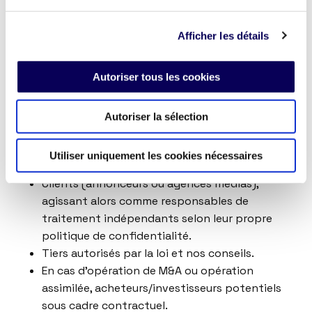
ASK LOCALA peut donner accès à vos données
Afficher les détails
aux catégories suivantes :
Membres du personnel d’ASK LOCALA chargés
Autoriser tous les cookies
de traiter vos données.
Le groupe ASK LOCALA (filiales et sociétés
affiliées).
Autoriser la sélection
Partenaires et prestataires (notamment
prestataires de mesure de performance).
Utiliser uniquement les cookies nécessaires
Plateformes SSP intervenant dans le RTB.
Clients (annonceurs ou agences médias),
agissant alors comme responsables de
traitement indépendants selon leur propre
politique de confidentialité.
Tiers autorisés par la loi et nos conseils.
En cas d’opération de M&A ou opération
assimilée, acheteurs/investisseurs potentiels
sous cadre contractuel.