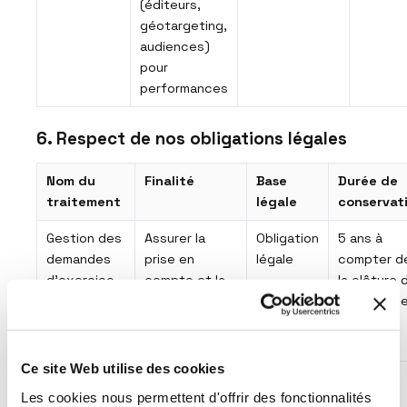
(éditeurs,
géotargeting,
audiences)
pour
performances
6. Respect de nos obligations légales
Nom du
Finalité
Base
Durée de
traitement
légale
conservat
Gestion des
Assurer la
Obligation
5 ans à
demandes
prise en
légale
compter d
d’exercice
compte et la
la clôture 
de droits
preuve du
la demand
respect de
vos choix
Ce site Web utilise des cookies
Gestion de
Identifier les
Obligation
Jusqu’au
Les cookies nous permettent d'offrir des fonctionnalités
la liste
MAID opposés
légale
retrait de