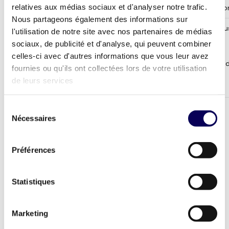
relatives aux médias sociaux et d'analyser notre trafic.
d’opposition
au traitement
l’oppositio
Nous partageons également des informations sur
Vérification
N’activer les
Obligation
13 mois (Fu
l'utilisation de notre site avec nos partenaires de médias
de la validité
traitements
légale
DSP), 120
sociaux, de publicité et d'analyse, qui peuvent combiner
de la
qu’en
jours max
celles-ci avec d'autres informations que vous leur avez
consent
présence d’un
(données 
fournies ou qu'ils ont collectées lors de votre utilisation
string
consentement
mobilité)
de leurs services
valide
Sélection
Les durées ci-dessus ne font pas obstacle à
Nécessaires
du
l’exercice des droits détaillés au point
5
consentement
de la Politique, dans la mesure où ces droits
peuvent être légalement exercés.
Préférences
↑ Retour au sommaire
Statistiques
4. Partage d’informations
Marketing
1. Destinataires des données