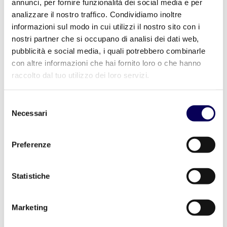
annunci, per fornire funzionalità dei social media e per
approccio innovativo sfrutta la tecnologia IA
analizzare il nostro traffico. Condividiamo inoltre
all’avanguardia per fornire raccomandazioni media
precise e attuabili a velocità senza precedenti.
informazioni sul modo in cui utilizzi il nostro sito con i
Insights AI dimostra il potenziale trasformativo
nostri partner che si occupano di analisi dei dati web,
delle soluzioni di IA specializzate nell’industria dei
pubblicità e social media, i quali potrebbero combinarle
media e della pubblicità”.
con altre informazioni che hai fornito loro o che hanno
raccolto dal tuo utilizzo dei loro servizi.
Selezione
Necessari
del
consenso
Preferenze
Statistiche
Affrontare i problemi
dell’industria
Marketing
Insights AI è progettato per risolvere diversi