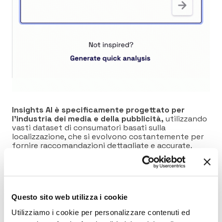
Insights AI è specificamente progettato per
l’industria dei media e della pubblicità,
utilizzando
vasti dataset di consumatori basati sulla
localizzazione, che si evolvono costantemente per
fornire raccomandazioni dettagliate e accurate.
Questo approccio su misura garantisce intuizioni
attuabili e specifiche, migliorando le prestazioni e
l’efficienza rispetto alle soluzioni di IA generiche.
La partnership di Locala con Databricks
,
Questo sito web utilizza i cookie
utilizzando i modelli Llama 3.1, è stata cruciale per
l’innovazione di Insights AI. Secondo Ina Koleva,
Utilizziamo i cookie per personalizzare contenuti ed
Product Manager presso Databricks, “Questo