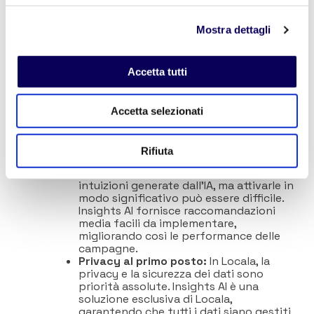
problemi chiave nell’industria dei media e della
pubblicità:
Mostra dettagli
Analisi dati complessi:
L’analisi di dati
derivanti da fonti diverse può essere
complessa, soprattutto per chi non ha
Accetta tutti
competenze tecniche. Insights AI
semplifica questo processo,
trasformando dati complessi su mobilità
Accetta selezionati
e consumatori in raccomandazioni
facilmente comprensibili, consentendo
ai brand di pianificare con fiducia.
Rifiuta
Attivazione di intuizioni basate sull’IA
:
Molti marketer hanno accesso a
intuizioni generate dall’IA, ma attivarle in
modo significativo può essere difficile.
Insights AI fornisce raccomandazioni
media facili da implementare,
migliorando così le performance delle
campagne.
Privacy al primo posto:
In Locala, la
privacy e la sicurezza dei dati sono
priorità assolute. Insights AI è una
soluzione esclusiva di Locala,
garantendo che tutti i dati siano gestiti