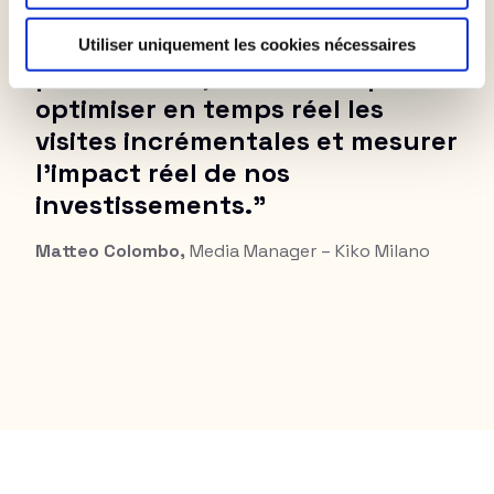
semblé une évidence. Grâce à
leur offre drive-to-store
Utiliser uniquement les cookies nécessaires
performante, nous avons pu
optimiser en temps réel les
visites incrémentales et mesurer
l'impact réel de nos
investissements."
Matteo Colombo,
Media Manager – Kiko Milano