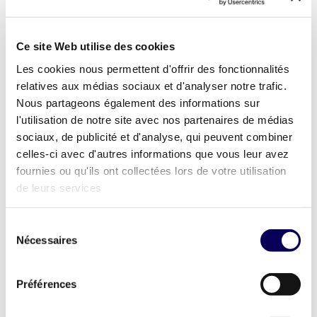
Ce site Web utilise des cookies
Les cookies nous permettent d'offrir des fonctionnalités
relatives aux médias sociaux et d'analyser notre trafic.
Nous partageons également des informations sur
l'utilisation de notre site avec nos partenaires de médias
sociaux, de publicité et d'analyse, qui peuvent combiner
celles-ci avec d'autres informations que vous leur avez
fournies ou qu'ils ont collectées lors de votre utilisation
de leurs services
Sélection
Nécessaires
du
Une approche
consentement
transversale
Préférences
Réalisé en partenariat avec le cabinet d’étude