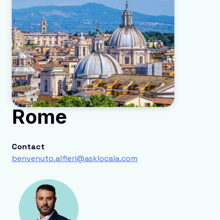
Rome
Contact
benvenuto.alfieri@asklocala.com