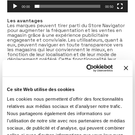
00:00
00:50
Les avantages
Les marques peuvent tirer parti du Store Navigator
pour augmenter la fréquentation et les ventes en
magasin grâce à une expérience publicitaire
engageante et conviviale. Les utilisateurs, quant à
eux, peuvent naviguer en toute transparence vers
les magasins qui leur conviennent le mieux, en
fonction de leur localisation et de leur mode de
déplacement préféré. Cette fonctionnalité leur
permet de gagner un temps précieux et d’améliorer
leur expérience globale avec la marque. Les
enseignes des secteurs GSA, GSS, de la restauration
rapide et de l’automobile trouvent ce format
particulièrement intéressant.
Ce site Web utilise des cookies
Créez des expériences uniques avec Locala
Chez Locala, nous sommes spécialisés dans la
Les cookies nous permettent d'offrir des fonctionnalités
création d’expériences uniques et impactantes pour
relatives aux médias sociaux et d'analyser notre trafic.
les campagnes de nos clients. Notre équipe de
designers qualifiés travaille en étroite collaboration
Nous partageons également des informations sur
avec nos clients pour développer des solutions
l'utilisation de notre site avec nos partenaires de médias
personnalisées qui correspondent à leurs objectifs
spécifiques. Qu’il s’agisse de mobile, de DooH, de
sociaux, de publicité et d'analyse, qui peuvent combiner
desktop ou de CTV, nous nous engageons à fournir
celles-ci avec d'autres informations que vous leur avez