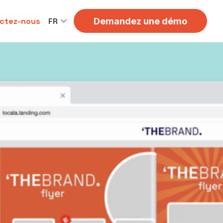
ctez-nous
FR
Demandez une démo