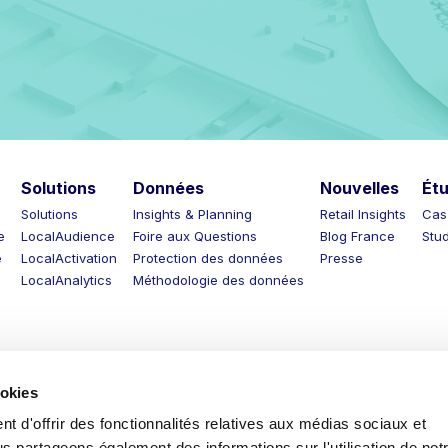
Solutions
Données
Nouvelles
Étude
Solutions
Insights & Planning
Retail Insights
Cas clie
LocalAudience
Foire aux Questions
Blog France
Studio
LocalActivation
Protection des données
Presse
LocalAnalytics
Méthodologie des données
ookies
t d'offrir des fonctionnalités relatives aux médias sociaux et
us partageons également des informations sur l'utilisation de notr