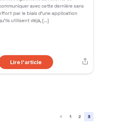
communiquer avec cette dernière sans
effort par le biais d’une application
qu’ils utilisent déjà, […]
Lire l'article
‹
1
2
3