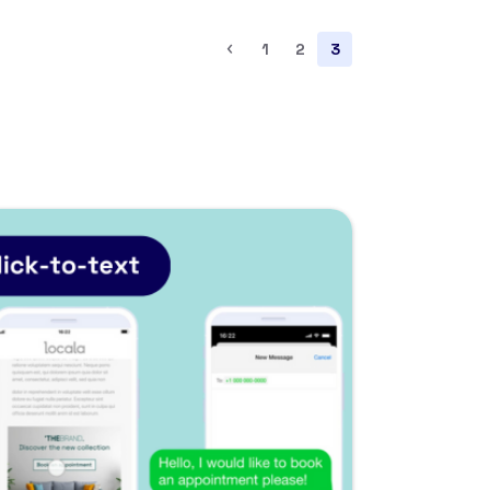
‹
1
2
3