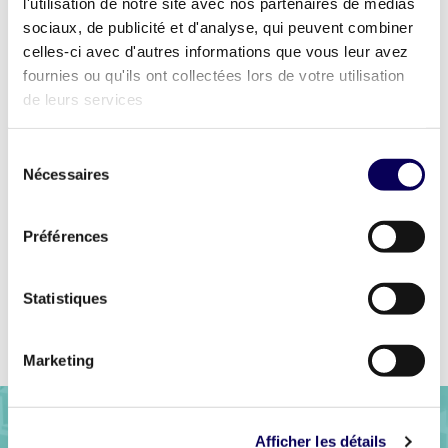
équipe de designers qualifiés travaille en étroite
l'utilisation de notre site avec nos partenaires de médias
collaboration avec nos clients pour développer des
sociaux, de publicité et d'analyse, qui peuvent combiner
solutions personnalisées qui correspondent à leurs
celles-ci avec d'autres informations que vous leur avez
besoins et à leurs objectifs spécifiques. Qu’il
s’agisse de mobile, de DOOH, de desktop ou de CTV,
fournies ou qu'ils ont collectées lors de votre utilisation
nous nous engageons à fournir un design créatif et
de leurs services
de haute qualité qui génère des résultats.
Pour découvrir la simplicité et l’accessibilité du
Sélection
nouveau format Flyer,
contactez-nous
dès
Nécessaires
du
aujourd’hui !
consentement
Préférences
Statistiques
Précédent
Retour à la liste
Suivant
Marketing
Afficher les détails