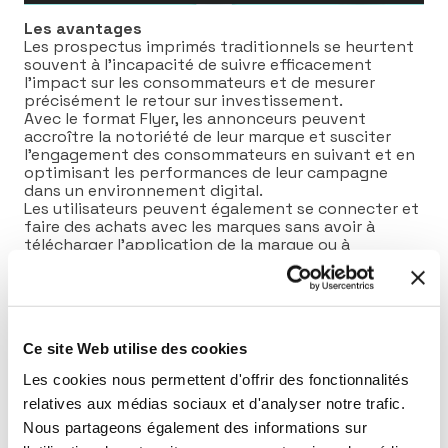
Les avantages
Les prospectus imprimés traditionnels se heurtent
souvent à l’incapacité de suivre efficacement
l’impact sur les consommateurs et de mesurer
précisément le retour sur investissement.
Avec le format Flyer, les annonceurs peuvent
accroître la notoriété de leur marque et susciter
l’engagement des consommateurs en suivant et en
optimisant les performances de leur campagne
dans un environnement digital.
Les utilisateurs peuvent également se connecter et
faire des achats avec les marques sans avoir à
télécharger l’application de la marque ou à
rechercher un produit ou une réduction en ligne, ce
qui crée une expérience utilisateur facile et fluide.
Ce format est particulièrement intéressant pour les
enseignes GSA, la distribution spécialisée et
l’automobile.
Ce site Web utilise des cookies
Créer des expériences uniques avec Locala
Les cookies nous permettent d'offrir des fonctionnalités
Chez Locala, nous sommes spécialisés dans la
relatives aux médias sociaux et d'analyser notre trafic.
création d’expériences uniques et impactantes pour
Nous partageons également des informations sur
les campagnes marketing de nos clients. Notre