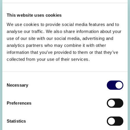
This website uses cookies
Considération de marque
Intention d'achat
We use cookies to provide social media features and to
26%
29%
analyse our traffic. We also share information about your
(2)
(3)
use of our site with our social media, advertising and
analytics partners who may combine it with other
information that you’ve provided to them or that they’ve
collected from your use of their services.
Consent
Necessary
Selection
CTR
Preferences
4.65%
(4)
Statistics