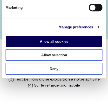
Marketing
Demandez une Démo
Manage preferences
Allow all cookies
Allow selection
(1) Quand tous les leviers sont combinés
Deny
(2) Sur les utilisateurs exposés à la campagne
(3) Test Dell lors d’une exposition à notre activité
(4) Sur le retargeting mobile