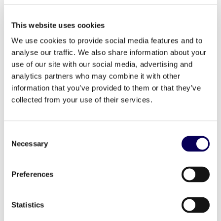
fine alla segregazione e al razzismo negli Stati Uniti,
ma ha influenzato il resto del mondo. È triste vedere
cosa è successo nel 2020 e possiamo vedere che il
This website uses cookies
lavoro di MLK purtroppo non è ancora finito, ma ci
ha mostrato la strada.
We use cookies to provide social media features and to
analyse our traffic. We also share information about your
E il tuo supereroe preferito?
use of our site with our social media, advertising and
Thor. È ritratto come una figura molto mascolina, ma
analytics partners who may combine it with other
dietro tutti i suoi muscoli, è uno dei supereroi con un
grande cuore: è premuroso e leale. Mi piace
information that you’ve provided to them or that they’ve
particolarmente il suo umorismo.
collected from your use of their services.
Cosa possiamo trovare nel tuo frigorifero?
Dato che sono disposto a essere un vero canadese,
Consent
troverai sempre una lattina di sciroppo d’acero lì
Necessary
dentro.
Selection
Connettiti con Geoffrey su
LinkedIn
.
Preferences
Statistics