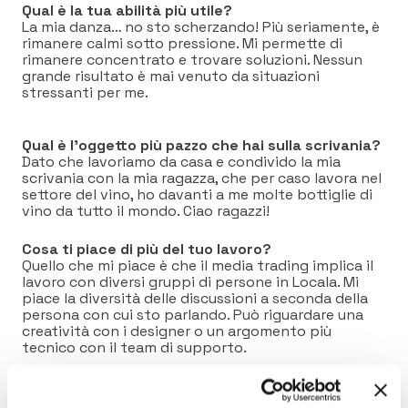
Qual è la tua abilità più utile?
La mia danza… no sto scherzando! Più seriamente, è
rimanere calmi sotto pressione. Mi permette di
rimanere concentrato e trovare soluzioni. Nessun
grande risultato è mai venuto da situazioni
stressanti per me.
Qual è l’oggetto più pazzo che hai sulla scrivania?
Dato che lavoriamo da casa e condivido la mia
scrivania con la mia ragazza, che per caso lavora nel
settore del vino, ho davanti a me molte bottiglie di
vino da tutto il mondo. Ciao ragazzi!
Cosa ti piace di più del tuo lavoro?
Quello che mi piace è che il media trading implica il
lavoro con diversi gruppi di persone in Locala. Mi
piace la diversità delle discussioni a seconda della
persona con cui sto parlando. Può riguardare una
creatività con i designer o un argomento più
tecnico con il team di supporto.
Qual è il tuo personaggio storico preferito?
Martin Luther King, perché ha combattuto per porre